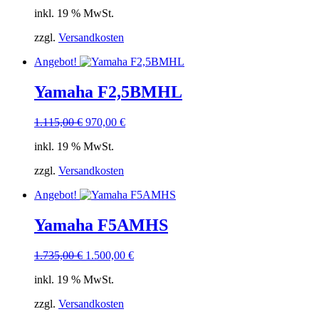
Preis
Preis
inkl. 19 % MwSt.
war:
ist:
1.735,00 €
1.500,00 €.
zzgl.
Versandkosten
Angebot!
Yamaha F2,5BMHL
Ursprünglicher
Aktueller
1.115,00
€
970,00
€
Preis
Preis
inkl. 19 % MwSt.
war:
ist:
1.115,00 €
970,00 €.
zzgl.
Versandkosten
Angebot!
Yamaha F5AMHS
Ursprünglicher
Aktueller
1.735,00
€
1.500,00
€
Preis
Preis
inkl. 19 % MwSt.
war:
ist:
1.735,00 €
1.500,00 €.
zzgl.
Versandkosten