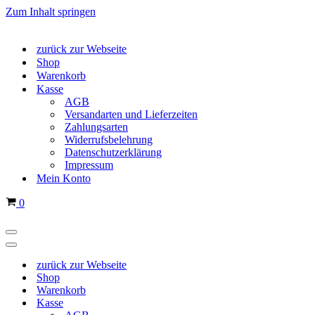
Zum Inhalt springen
zurück zur Webseite
Shop
Warenkorb
Kasse
AGB
Versandarten und Lieferzeiten
Zahlungsarten
Widerrufsbelehrung
Datenschutzerklärung
Impressum
Mein Konto
Warenkorb
0
Navigations-
Menü
Navigations-
Menü
zurück zur Webseite
Shop
Warenkorb
Kasse