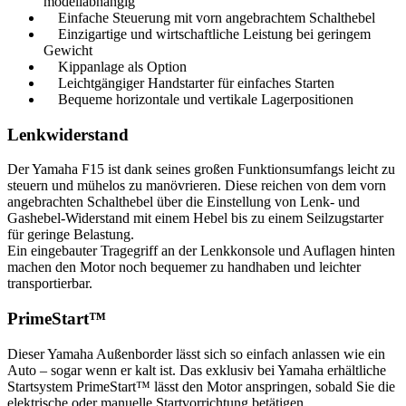
modellabhängig
Einfache Steuerung mit vorn angebrachtem Schalthebel
Einzigartige und wirtschaftliche Leistung bei geringem
Gewicht
Kippanlage als Option
Leichtgängiger Handstarter für einfaches Starten
Bequeme horizontale und vertikale Lagerpositionen
Lenkwiderstand
Der Yamaha F15 ist dank seines großen Funktionsumfangs leicht zu
steuern und mühelos zu manövrieren. Diese reichen von dem vorn
angebrachten Schalthebel über die Einstellung von Lenk- und
Gashebel-Widerstand mit einem Hebel bis zu einem Seilzugstarter
für geringe Belastung.
Ein eingebauter Tragegriff an der Lenkkonsole und Auflagen hinten
machen den Motor noch bequemer zu handhaben und leichter
transportierbar.
PrimeStart™
Dieser Yamaha Außenborder lässt sich so einfach anlassen wie ein
Auto – sogar wenn er kalt ist. Das exklusiv bei Yamaha erhältliche
Startsystem PrimeStart™ lässt den Motor anspringen, sobald Sie die
elektrische oder manuelle Startvorrichtung betätigen.