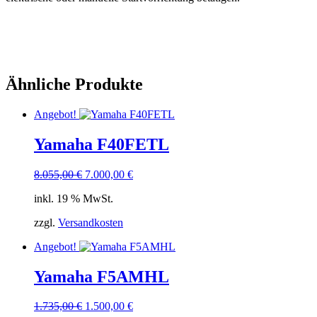
Ähnliche Produkte
Angebot!
Yamaha F40FETL
Ursprünglicher
Aktueller
8.055,00
€
7.000,00
€
Preis
Preis
inkl. 19 % MwSt.
war:
ist:
8.055,00 €
7.000,00 €.
zzgl.
Versandkosten
Angebot!
Yamaha F5AMHL
Ursprünglicher
Aktueller
1.735,00
€
1.500,00
€