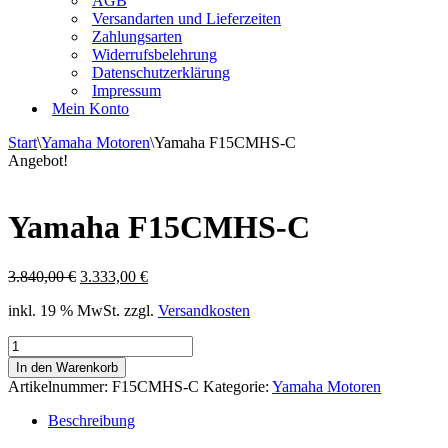
AGB
Versandarten und Lieferzeiten
Zahlungsarten
Widerrufsbelehrung
Datenschutzerklärung
Impressum
Mein Konto
Start
\
Yamaha Motoren
\
Yamaha F15CMHS-C
Angebot!
Yamaha F15CMHS-C
Ursprünglicher
Aktueller
3.840,00
€
3.333,00
€
Preis
Preis
inkl. 19 % MwSt.
zzgl.
Versandkosten
war:
ist:
3.840,00 €
3.333,00 €.
Yamaha
F15CMHS-
In den Warenkorb
C
Artikelnummer:
F15CMHS-C
Kategorie:
Yamaha Motoren
Menge
Beschreibung